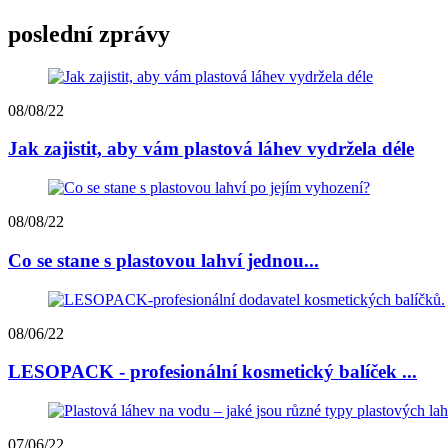
poslední zprávy
08/08/22
Jak zajistit, aby vám plastová láhev vydržela déle
08/08/22
Co se stane s plastovou lahví jednou...
08/06/22
LESOPACK - profesionální kosmetický balíček ...
07/06/22