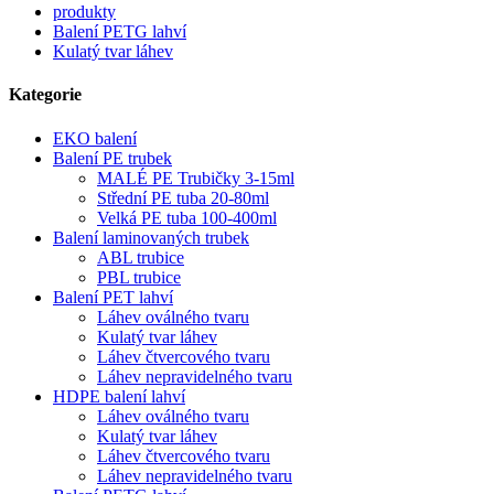
produkty
Balení PETG lahví
Kulatý tvar láhev
Kategorie
EKO balení
Balení PE trubek
MALÉ PE Trubičky 3-15ml
Střední PE tuba 20-80ml
Velká PE tuba 100-400ml
Balení laminovaných trubek
ABL trubice
PBL trubice
Balení PET lahví
Láhev oválného tvaru
Kulatý tvar láhev
Láhev čtvercového tvaru
Láhev nepravidelného tvaru
HDPE balení lahví
Láhev oválného tvaru
Kulatý tvar láhev
Láhev čtvercového tvaru
Láhev nepravidelného tvaru