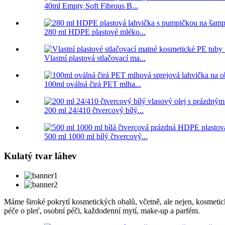
40ml Empty Soft Fibrous B...
280 ml HDPE plastové mléko...
Vlastní plastová stlačovací ma...
100ml oválná čirá PET mlha...
200 ml 24/410 čtvercový bílý...
500 ml 1000 ml bílý čtvercový...
Kulatý tvar láhev
Máme široké pokrytí kosmetických obalů, včetně, ale nejen, kosmet
péče o pleť, osobní péči, každodenní mytí, make-up a parfém.