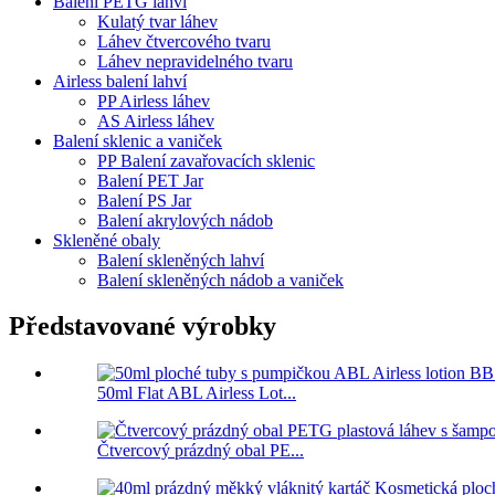
Balení PETG lahví
Kulatý tvar láhev
Láhev čtvercového tvaru
Láhev nepravidelného tvaru
Airless balení lahví
PP Airless láhev
AS Airless láhev
Balení sklenic a vaniček
PP Balení zavařovacích sklenic
Balení PET Jar
Balení PS Jar
Balení akrylových nádob
Skleněné obaly
Balení skleněných lahví
Balení skleněných nádob a vaniček
Představované výrobky
50ml Flat ABL Airless Lot...
Čtvercový prázdný obal PE...