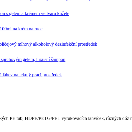
ických PE tub, HDPE/PETG/PET vyfukovacích lahviček, různých dóz na 