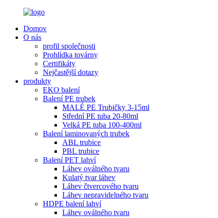
Domov
O nás
profil společnosti
Prohlídka továrny
Certifikáty
Nejčastější dotazy
produkty
EKO balení
Balení PE trubek
MALÉ PE Trubičky 3-15ml
Střední PE tuba 20-80ml
Velká PE tuba 100-400ml
Balení laminovaných trubek
ABL trubice
PBL trubice
Balení PET lahví
Láhev oválného tvaru
Kulatý tvar láhev
Láhev čtvercového tvaru
Láhev nepravidelného tvaru
HDPE balení lahví
Láhev oválného tvaru