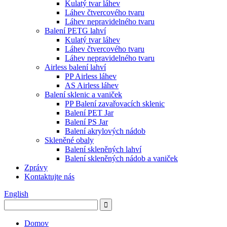
Kulatý tvar láhev
Láhev čtvercového tvaru
Láhev nepravidelného tvaru
Balení PETG lahví
Kulatý tvar láhev
Láhev čtvercového tvaru
Láhev nepravidelného tvaru
Airless balení lahví
PP Airless láhev
AS Airless láhev
Balení sklenic a vaniček
PP Balení zavařovacích sklenic
Balení PET Jar
Balení PS Jar
Balení akrylových nádob
Skleněné obaly
Balení skleněných lahví
Balení skleněných nádob a vaniček
Zprávy
Kontaktujte nás
English
Domov