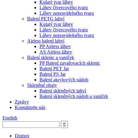
Kulatý tvar láhev
Láhev čtvercového tvaru
Láhev nepravidelného tvaru
Balení PETG lahví
Kulatý tvar láhev
Láhev čtvercového tvaru
Láhev nepravidelného tvaru
Airless balení lahví
PP Airless láhev
AS Airless láhev
Balení sklenic a vaniček
PP Balení zavařovacích sklenic
Balení PET Jar
Balení PS Jar
Balení akrylových nádob
Skleněné obaly
Balení skleněných lahví
Balení skleněných nádob a vaniček
Zprávy
Kontaktujte nás
English
Domov