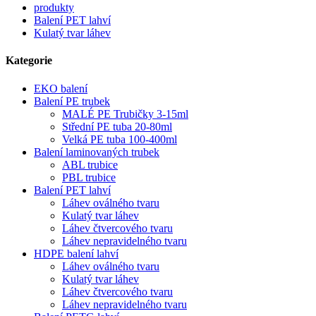
produkty
Balení PET lahví
Kulatý tvar láhev
Kategorie
EKO balení
Balení PE trubek
MALÉ PE Trubičky 3-15ml
Střední PE tuba 20-80ml
Velká PE tuba 100-400ml
Balení laminovaných trubek
ABL trubice
PBL trubice
Balení PET lahví
Láhev oválného tvaru
Kulatý tvar láhev
Láhev čtvercového tvaru
Láhev nepravidelného tvaru
HDPE balení lahví
Láhev oválného tvaru
Kulatý tvar láhev
Láhev čtvercového tvaru
Láhev nepravidelného tvaru