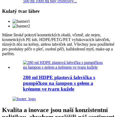
500 ml 1000 ml bílý čtvercový...
Kulatý tvar láhev
Máme široké pokrytí kosmetických obalů, včetně, ale nejen,
kosmetických PE tub, HDPE/PETG/PET vyfukovacích lahviček,
různých dóz na krémy, airless lahviček atd. Všechny jsou použitelné
pro produkty péče o pleť, osobní péči, každodenní mytí, make-up a
parfém.
280 ml HDPE plastová lahvička s
pumpičkou na šampon s gelem a
krémem ve tvaru kužele
Kvalita a inovace jsou naší konzistentní