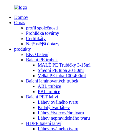
Domov
O nás
profil společnosti
Prohlídka továrny
Certifikáty
Nejčastější dotazy
produkty
EKO balení
Balení PE trubek
MALÉ PE Trubičky 3-15ml
Střední PE tuba 20-80ml
Velká PE tuba 100-400ml
Balení laminovaných trubek
ABL trubice
PBL trubice
Balení PET lahví
Láhev oválného tvaru
Kulatý tvar láhev
Láhev čtvercového tvaru
Láhev nepravidelného tvaru
HDPE balení lahví
Láhev oválného tvaru