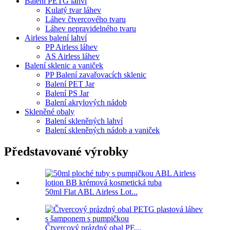
Balení PETG lahví
Kulatý tvar láhev
Láhev čtvercového tvaru
Láhev nepravidelného tvaru
Airless balení lahví
PP Airless láhev
AS Airless láhev
Balení sklenic a vaniček
PP Balení zavařovacích sklenic
Balení PET Jar
Balení PS Jar
Balení akrylových nádob
Skleněné obaly
Balení skleněných lahví
Balení skleněných nádob a vaniček
Představované výrobky
50ml Flat ABL Airless Lot...
Čtvercový prázdný obal PE...