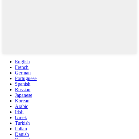
English
French
German
Portuguese
Spanish
Russian
Japanese
Korean
Arabic
Irish
Greek
Turkish
Italian
Danish