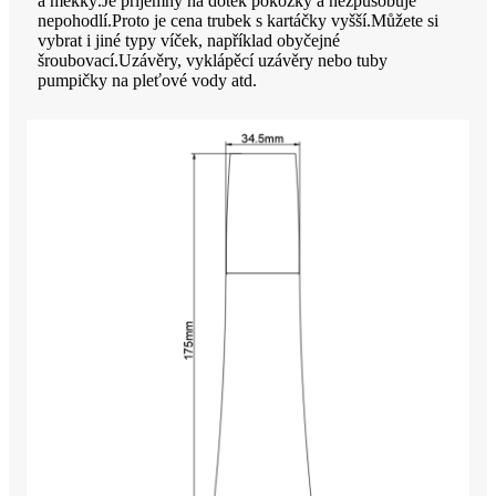
a měkký.Je příjemný na dotek pokožky a nezpůsobuje
nepohodlí.Proto je cena trubek s kartáčky vyšší.Můžete si
vybrat i jiné typy víček, například obyčejné
šroubovací.Uzávěry, vyklápěcí uzávěry nebo tuby
pumpičky na pleťové vody atd.