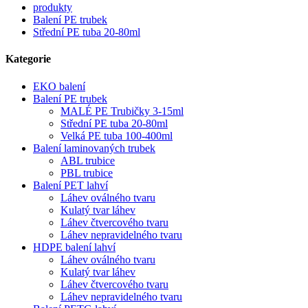
produkty
Balení PE trubek
Střední PE tuba 20-80ml
Kategorie
EKO balení
Balení PE trubek
MALÉ PE Trubičky 3-15ml
Střední PE tuba 20-80ml
Velká PE tuba 100-400ml
Balení laminovaných trubek
ABL trubice
PBL trubice
Balení PET lahví
Láhev oválného tvaru
Kulatý tvar láhev
Láhev čtvercového tvaru
Láhev nepravidelného tvaru
HDPE balení lahví
Láhev oválného tvaru
Kulatý tvar láhev
Láhev čtvercového tvaru
Láhev nepravidelného tvaru