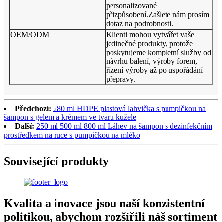
personalizované
přizpůsobení.Zašlete nám prosím
dotaz na podrobnosti.
OEM/ODM
Klienti mohou vytvářet vaše
jedinečné produkty, protože
poskytujeme kompletní služby od
návrhu balení, výroby forem,
řízení výroby až po uspořádání
přepravy.
Předchozí:
280 ml HDPE plastová lahvička s pumpičkou na
šampon s gelem a krémem ve tvaru kužele
Další:
250 ml 500 ml 800 ml Láhev na šampon s dezinfekčním
prostředkem na ruce s pumpičkou na mléko
Související produkty
Kvalita a inovace jsou naší konzistentní
politikou, abychom rozšířili náš sortiment