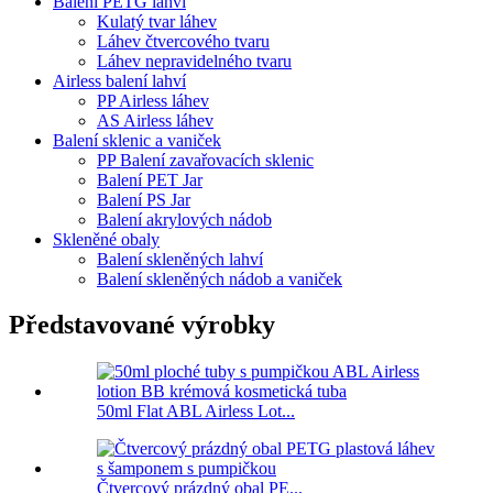
Balení PETG lahví
Kulatý tvar láhev
Láhev čtvercového tvaru
Láhev nepravidelného tvaru
Airless balení lahví
PP Airless láhev
AS Airless láhev
Balení sklenic a vaniček
PP Balení zavařovacích sklenic
Balení PET Jar
Balení PS Jar
Balení akrylových nádob
Skleněné obaly
Balení skleněných lahví
Balení skleněných nádob a vaniček
Představované výrobky
50ml Flat ABL Airless Lot...
Čtvercový prázdný obal PE...