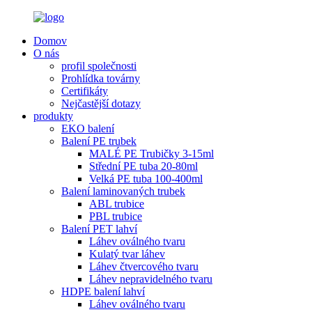
Domov
O nás
profil společnosti
Prohlídka továrny
Certifikáty
Nejčastější dotazy
produkty
EKO balení
Balení PE trubek
MALÉ PE Trubičky 3-15ml
Střední PE tuba 20-80ml
Velká PE tuba 100-400ml
Balení laminovaných trubek
ABL trubice
PBL trubice
Balení PET lahví
Láhev oválného tvaru
Kulatý tvar láhev
Láhev čtvercového tvaru
Láhev nepravidelného tvaru
HDPE balení lahví
Láhev oválného tvaru