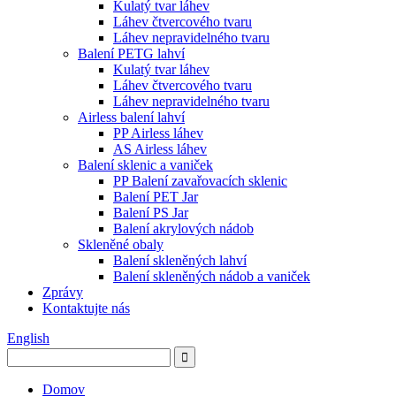
Kulatý tvar láhev
Láhev čtvercového tvaru
Láhev nepravidelného tvaru
Balení PETG lahví
Kulatý tvar láhev
Láhev čtvercového tvaru
Láhev nepravidelného tvaru
Airless balení lahví
PP Airless láhev
AS Airless láhev
Balení sklenic a vaniček
PP Balení zavařovacích sklenic
Balení PET Jar
Balení PS Jar
Balení akrylových nádob
Skleněné obaly
Balení skleněných lahví
Balení skleněných nádob a vaniček
Zprávy
Kontaktujte nás
English
Domov