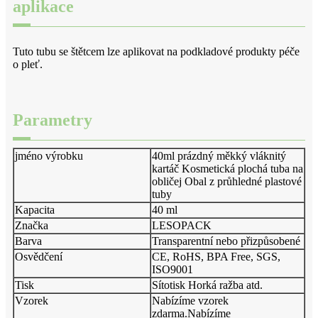
aplikace
Tuto tubu se štětcem lze aplikovat na podkladové produkty péče
o pleť.
Parametry
jméno výrobku
40ml prázdný měkký vláknitý
kartáč Kosmetická plochá tuba na
obličej Obal z průhledné plastové
tuby
Kapacita
40 ml
Značka
LESOPACK
Barva
Transparentní nebo přizpůsobené
Osvědčení
CE, RoHS, BPA Free, SGS,
ISO9001
Tisk
Sítotisk Horká ražba atd.
Vzorek
Nabízíme vzorek
zdarma.Nabízíme