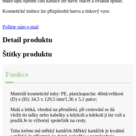
make-upu.Spodní část kartáče lze navíc otáčet a ovládat spínač.
Kosmetické trubice lze přizpůsobit barvu a tiskový vzor.
Pošlete nám e-mail
Detail produktu
Štítky produktu
Funkce
Materiál kosmetické tuby: PE, plast;kapacita: 40ml;velikost
(D) x (H): 34,5 x 129,5 mm/1,36 x 5,1 palce;
Malá a lehká, vhodná na přenášení, při cestování se dá
vložit do tašky nebo kabelky a kdykoli a kdekoli ji lze vzít a
použít.Je to výborný společník na cesty.
Tuba krému má měkký kartáček.Měkký kartáček je kvalitní