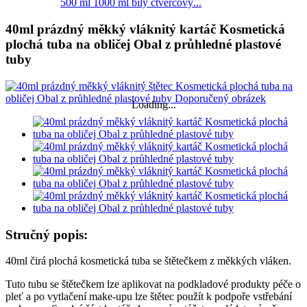
500 ml 1000 ml bílý čtvercový...
40ml prázdný měkký vláknitý kartáč Kosmetická
plochá tuba na obličej Obal z průhledné plastové
tuby
Loading...
Stručný popis:
40ml čirá plochá kosmetická tuba se štětečkem z měkkých vláken.
Tuto tubu se štětečkem lze aplikovat na podkladové produkty péče o
pleť a po vytlačení make-upu lze štětec použít k podpoře vstřebání