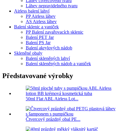
Láhev čtvercového tvaru
Láhev nepravidelného tvaru
Airless balení lahví
PP Airless láhev
AS Airless láhev
Balení sklenic a vaniček
PP Balení zavařovacích sklenic
Balení PET Jar
Balení PS Jar
Balení akrylových nádob
Skleněné obaly
Balení skleněných lahví
Balení skleněných nádob a vaniček
Představované výrobky
50ml Flat ABL Airless Lot...
Čtvercový prázdný obal PE...