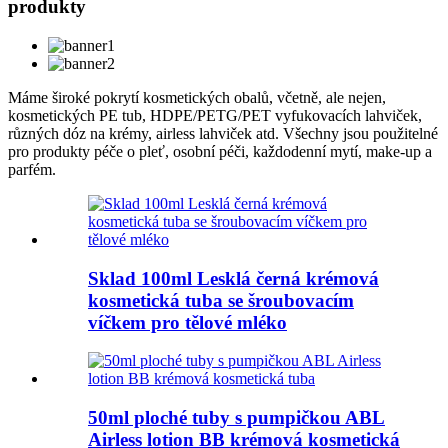
produkty
Máme široké pokrytí kosmetických obalů, včetně, ale nejen,
kosmetických PE tub, HDPE/PETG/PET vyfukovacích lahviček,
různých dóz na krémy, airless lahviček atd. Všechny jsou použitelné
pro produkty péče o pleť, osobní péči, každodenní mytí, make-up a
parfém.
Sklad 100ml Lesklá černá krémová
kosmetická tuba se šroubovacím
víčkem pro tělové mléko
50ml ploché tuby s pumpičkou ABL
Airless lotion BB krémová kosmetická