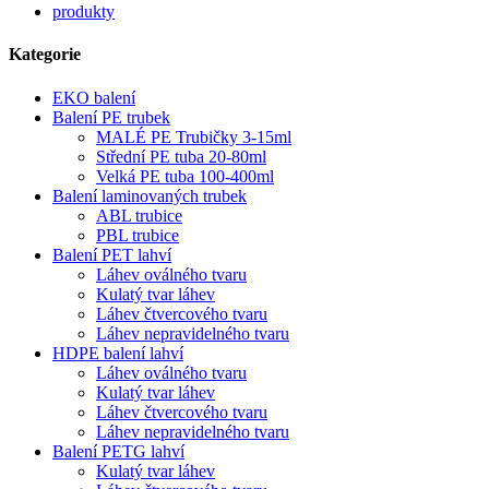
produkty
Kategorie
EKO balení
Balení PE trubek
MALÉ PE Trubičky 3-15ml
Střední PE tuba 20-80ml
Velká PE tuba 100-400ml
Balení laminovaných trubek
ABL trubice
PBL trubice
Balení PET lahví
Láhev oválného tvaru
Kulatý tvar láhev
Láhev čtvercového tvaru
Láhev nepravidelného tvaru
HDPE balení lahví
Láhev oválného tvaru
Kulatý tvar láhev
Láhev čtvercového tvaru
Láhev nepravidelného tvaru
Balení PETG lahví
Kulatý tvar láhev