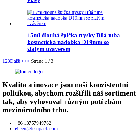
vlasy
15ml dlouhá špička trysky Bílá tuba
kosmetická nádobka D19mm se
zlatým uzávěrem
1
2
3
Další >
>>
Strana 1 / 3
Kvalita a inovace jsou naší konzistentní
politikou, abychom rozšířili náš sortiment
tak, aby vyhovoval různým potřebám
mezinárodního trhu.
+86 13757949762
eileen@lesopack.com