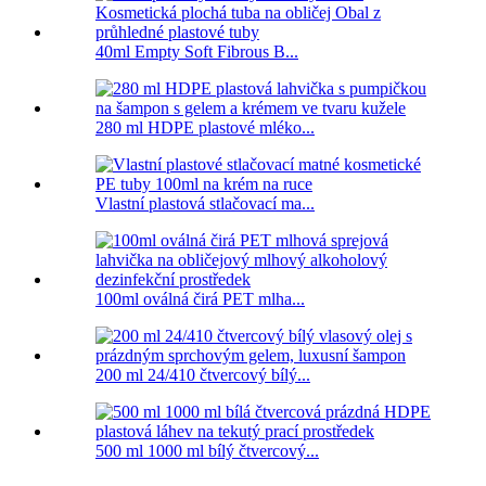
40ml Empty Soft Fibrous B...
280 ml HDPE plastové mléko...
Vlastní plastová stlačovací ma...
100ml oválná čirá PET mlha...
200 ml 24/410 čtvercový bílý...
500 ml 1000 ml bílý čtvercový...