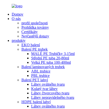
Domov
O nás
profil společnosti
Prohlídka továrny
Certifikáty
Nejčastější dotazy
produkty
EKO balení
Balení PE trubek
MALÉ PE Trubičky 3-15ml
Střední PE tuba 20-80ml
Velká PE tuba 100-400ml
Balení laminovaných trubek
ABL trubice
PBL trubice
Balení PET lahví
Láhev oválného tvaru
Kulatý tvar láhev
Láhev čtvercového tvaru
Láhev nepravidelného tvaru
HDPE balení lahví
Láhev oválného tvaru