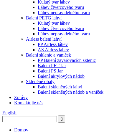
Kulatý tvar láhev
Láhev čtvercového tvaru
Láhev nepravidelného tvaru
Balení PETG lahví
Kulatý tvar láhev
Láhev čtvercového tvaru
Láhev nepravidelného tvaru
Airless balení lahví
PP Airless láhev
AS Airless láhev
Balení sklenic a vaniček
PP Balení zavařovacích sklenic
Balení PET Jar
Balení PS Jar
Balení akrylových nádob
Skleněné obaly
Balení skleněných lahví
Balení skleněných nádob a vaniček
Zprávy
Kontaktujte nás
English
Domov