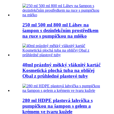
250 ml 500 ml 800 ml Láhev na
šampon s dezinfekčním prostředkem
na ruce s pumpičkou na mléko
40ml prázdný měkký vláknitý kartáč
Kosmetická plochá tuba na obličej
Obal z průhledné plastové tuby
280 ml HDPE plastová lahvička s
pumpičkou na šampon s gelem a
krémem ve tvaru kužele