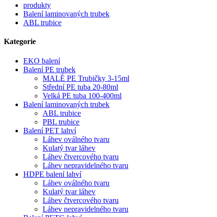
produkty
Balení laminovaných trubek
ABL trubice
Kategorie
EKO balení
Balení PE trubek
MALÉ PE Trubičky 3-15ml
Střední PE tuba 20-80ml
Velká PE tuba 100-400ml
Balení laminovaných trubek
ABL trubice
PBL trubice
Balení PET lahví
Láhev oválného tvaru
Kulatý tvar láhev
Láhev čtvercového tvaru
Láhev nepravidelného tvaru
HDPE balení lahví
Láhev oválného tvaru
Kulatý tvar láhev
Láhev čtvercového tvaru
Láhev nepravidelného tvaru