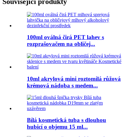
Související produkty
100ml oválná čirá PET lahev s
rozprašovačem na obličej...
10ml akrylová mini roztomilá růžová
krémová nádoba s medem...
Bílá kosmetická tuba s dlouhou
hubicí o objemu 15 ml...