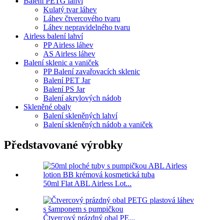
Balení PETG lahví
Kulatý tvar láhev
Láhev čtvercového tvaru
Láhev nepravidelného tvaru
Airless balení lahví
PP Airless láhev
AS Airless láhev
Balení sklenic a vaniček
PP Balení zavařovacích sklenic
Balení PET Jar
Balení PS Jar
Balení akrylových nádob
Skleněné obaly
Balení skleněných lahví
Balení skleněných nádob a vaniček
Představované výrobky
50ml Flat ABL Airless Lot...
Čtvercový prázdný obal PE...