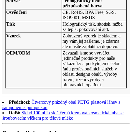
Barva
s
Holografický
nebo
přizpůsobená barva
Osvědčení
CE, RoHS, BPA Free, SGS,
ISO9001, MSDS
Tisk
Holografický tisk, sítotisk, ražba
za tepla, pokovování atd.
Vzorek
Zobrazený vzorek je skladem a
my vám jej zašleme, je zdarma,
ale musíte zaplatit za dopravu.
OEM
/ODM
Zavázali jsme se vytvářet
jedinečné produkty pro naše
zákazníky a poskytujeme celou
řadu profesionálních služeb v
oblasti designu obalů, výroby
forem, řízení výroby a
přepravních opatření.
Předchozí:
Čtvercový prázdný obal PETG plastová láhev s
šamponem s pumpičkou
Další:
Sklad 100ml Lesklá černá krémová kosmetická tuba se
šroubovacím víčkem pro tělové mléko