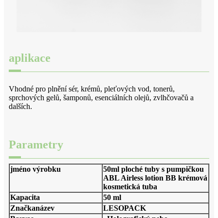
aplikace
Vhodné pro plnění sér, krémů, pleťových vod, tonerů,
sprchových gelů, šamponů, esenciálních olejů, zvlhčovačů a
dalších.
Parametry
jméno výrobku
50ml ploché tuby s pumpičkou
ABL Airless lotion BB krémová
kosmetická tuba
Kapacita
50 ml
Značka
název
LESOPACK