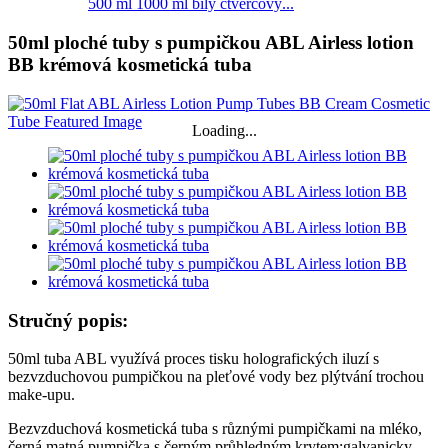
500 ml 1000 ml bílý čtvercový...
50ml ploché tuby s pumpičkou ABL Airless lotion
BB krémová kosmetická tuba
Loading...
Stručný popis:
50ml tuba ABL využívá proces tisku holografických iluzí s
bezvzduchovou pumpičkou na pleťové vody bez plýtvání trochou
make-upu.
Bezvzduchová kosmetická tuba s různými pumpičkami na mléko,
černá matná pumpička s černým průhledným krytem;galvanicky