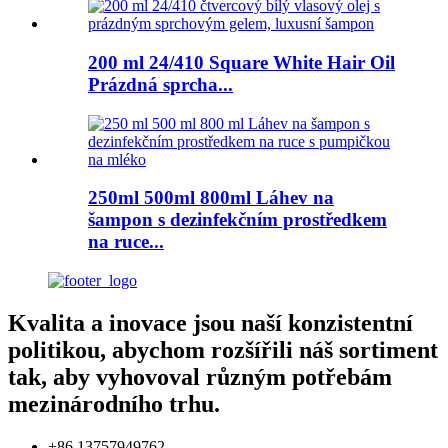
200 ml 24/410 Square White Hair Oil
Prázdná sprcha...
250ml 500ml 800ml Láhev na
šampon s dezinfekčním prostředkem
na ruce...
Kvalita a inovace jsou naší konzistentní
politikou, abychom rozšířili náš sortiment
tak, aby vyhovoval různým potřebám
mezinárodního trhu.
+86 13757949762