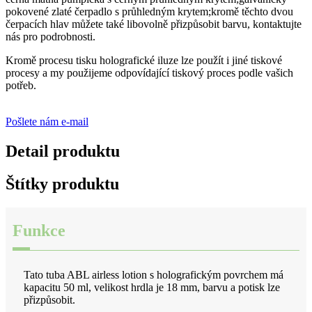
pokovené zlaté čerpadlo s průhledným krytem;kromě těchto dvou
čerpacích hlav můžete také libovolně přizpůsobit barvu, kontaktujte
nás pro podrobnosti.
Kromě procesu tisku holografické iluze lze použít i jiné tiskové
procesy a my použijeme odpovídající tiskový proces podle vašich
potřeb.
Pošlete nám e-mail
Detail produktu
Štítky produktu
Funkce
Tato tuba ABL airless lotion s holografickým povrchem má
kapacitu 50 ml, velikost hrdla je 18 mm, barvu a potisk lze
přizpůsobit.