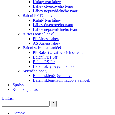
Kulatý tvar láhev
Láhev čtvercového tvaru
Láhev nepravidelného tvaru
Balení PETG lahví
Kulatý tvar láhev
Láhev čtvercového tvaru
Láhev nepravidelného tvaru
Airless balení lahví
PP Airless láhev
AS Airless láhev
Balení sklenic a vaniček
PP Balení zavařovacích sklenic
Balení PET Jar
Balení PS Jar
Balení akrylových nádob
Skleněné obaly
Balení skleněných lahví
Balení skleněných nádob a vaniček
Zprávy
Kontaktujte nás
English
Domov