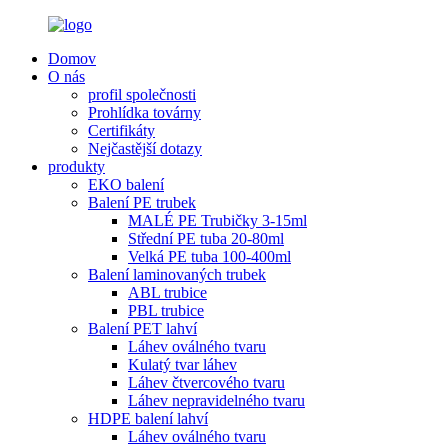
Domov
O nás
profil společnosti
Prohlídka továrny
Certifikáty
Nejčastější dotazy
produkty
EKO balení
Balení PE trubek
MALÉ PE Trubičky 3-15ml
Střední PE tuba 20-80ml
Velká PE tuba 100-400ml
Balení laminovaných trubek
ABL trubice
PBL trubice
Balení PET lahví
Láhev oválného tvaru
Kulatý tvar láhev
Láhev čtvercového tvaru
Láhev nepravidelného tvaru
HDPE balení lahví
Láhev oválného tvaru