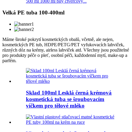
500 ml 1000 ml bílý čtvercový...
Velká PE tuba 100-400ml
Máme široké pokrytí kosmetických obalů, včetně, ale nejen,
kosmetických PE tub, HDPE/PETG/PET vyfukovacích lahviček,
různých dóz na krémy, airless lahviček atd. Všechny jsou použitelné
pro produkty péče o pleť, osobní péči, každodenní mytí, make-up a
parfém.
Sklad 100ml Lesklá černá krémová
kosmetická tuba se šroubovacím
víčkem pro tělové mléko