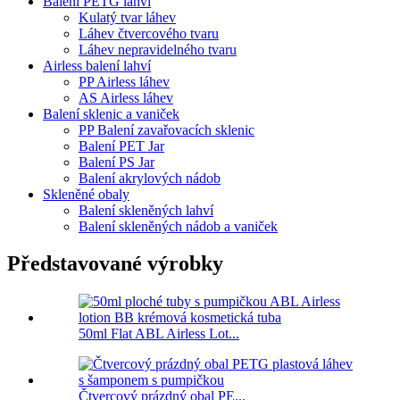
Balení PETG lahví
Kulatý tvar láhev
Láhev čtvercového tvaru
Láhev nepravidelného tvaru
Airless balení lahví
PP Airless láhev
AS Airless láhev
Balení sklenic a vaniček
PP Balení zavařovacích sklenic
Balení PET Jar
Balení PS Jar
Balení akrylových nádob
Skleněné obaly
Balení skleněných lahví
Balení skleněných nádob a vaniček
Představované výrobky
50ml Flat ABL Airless Lot...
Čtvercový prázdný obal PE...