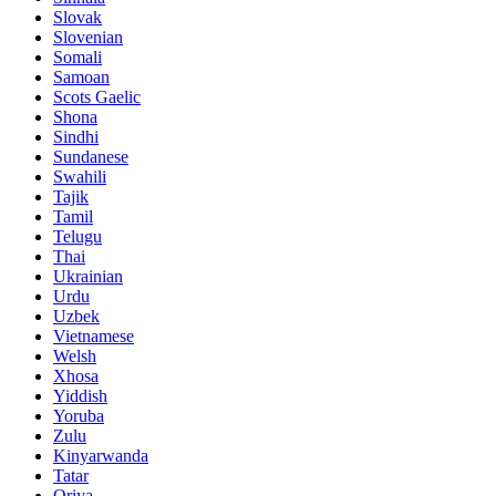
Slovak
Slovenian
Somali
Samoan
Scots Gaelic
Shona
Sindhi
Sundanese
Swahili
Tajik
Tamil
Telugu
Thai
Ukrainian
Urdu
Uzbek
Vietnamese
Welsh
Xhosa
Yiddish
Yoruba
Zulu
Kinyarwanda
Tatar
Oriya