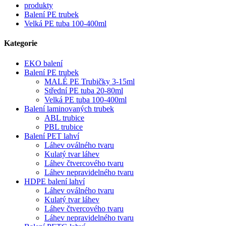
produkty
Balení PE trubek
Velká PE tuba 100-400ml
Kategorie
EKO balení
Balení PE trubek
MALÉ PE Trubičky 3-15ml
Střední PE tuba 20-80ml
Velká PE tuba 100-400ml
Balení laminovaných trubek
ABL trubice
PBL trubice
Balení PET lahví
Láhev oválného tvaru
Kulatý tvar láhev
Láhev čtvercového tvaru
Láhev nepravidelného tvaru
HDPE balení lahví
Láhev oválného tvaru
Kulatý tvar láhev
Láhev čtvercového tvaru
Láhev nepravidelného tvaru