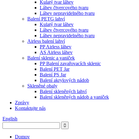
Kulatý tvar láhev
Láhev čtvercového tvaru
Láhev nepravidelného tvaru
Balení PETG lahví
Kulatý tvar láhev
Láhev čtvercového tvaru
Láhev nepravidelného tvaru
Airless balení lahví
PP Airless láhev
AS Airless láhev
Balení sklenic a vaniček
PP Balení zavařovacích sklenic
Balení PET Jar
Balení PS Jar
Balení akrylových nádob
Skleněné obaly
Balení skleněných lahví
Balení skleněných nádob a vaniček
Zprávy
Kontaktujte nás
English
Domov