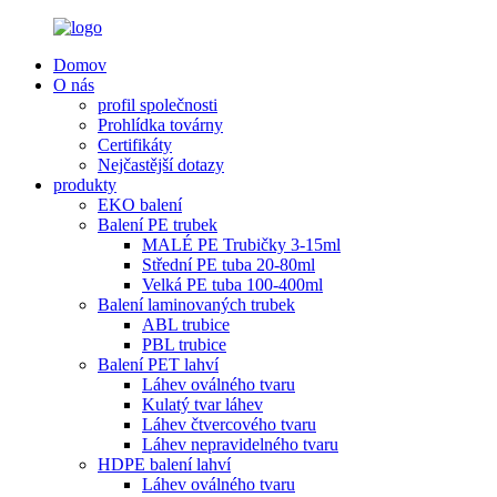
Domov
O nás
profil společnosti
Prohlídka továrny
Certifikáty
Nejčastější dotazy
produkty
EKO balení
Balení PE trubek
MALÉ PE Trubičky 3-15ml
Střední PE tuba 20-80ml
Velká PE tuba 100-400ml
Balení laminovaných trubek
ABL trubice
PBL trubice
Balení PET lahví
Láhev oválného tvaru
Kulatý tvar láhev
Láhev čtvercového tvaru
Láhev nepravidelného tvaru
HDPE balení lahví
Láhev oválného tvaru