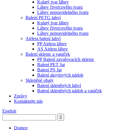
Kulatý tvar láhev
Láhev čtvercového tvaru
Láhev nepravidelného tvaru
Balení PETG lahví
Kulatý tvar láhev
Láhev čtvercového tvaru
Láhev nepravidelného tvaru
Airless balení lahví
PP Airless láhev
AS Airless láhev
Balení sklenic a vaniček
PP Balení zavařovacích sklenic
Balení PET Jar
Balení PS Jar
Balení akrylových nádob
Skleněné obaly
Balení skleněných lahví
Balení skleněných nádob a vaniček
Zprávy
Kontaktujte nás
English
Domov