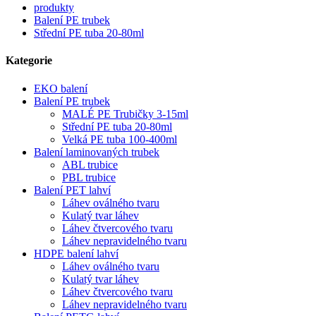
produkty
Balení PE trubek
Střední PE tuba 20-80ml
Kategorie
EKO balení
Balení PE trubek
MALÉ PE Trubičky 3-15ml
Střední PE tuba 20-80ml
Velká PE tuba 100-400ml
Balení laminovaných trubek
ABL trubice
PBL trubice
Balení PET lahví
Láhev oválného tvaru
Kulatý tvar láhev
Láhev čtvercového tvaru
Láhev nepravidelného tvaru
HDPE balení lahví
Láhev oválného tvaru
Kulatý tvar láhev
Láhev čtvercového tvaru
Láhev nepravidelného tvaru