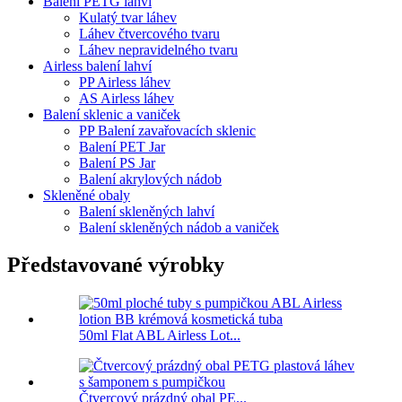
Balení PETG lahví
Kulatý tvar láhev
Láhev čtvercového tvaru
Láhev nepravidelného tvaru
Airless balení lahví
PP Airless láhev
AS Airless láhev
Balení sklenic a vaniček
PP Balení zavařovacích sklenic
Balení PET Jar
Balení PS Jar
Balení akrylových nádob
Skleněné obaly
Balení skleněných lahví
Balení skleněných nádob a vaniček
Představované výrobky
50ml Flat ABL Airless Lot...
Čtvercový prázdný obal PE...