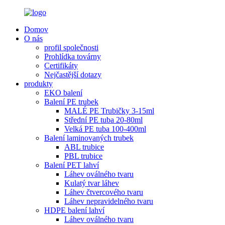
Domov
O nás
profil společnosti
Prohlídka továrny
Certifikáty
Nejčastější dotazy
produkty
EKO balení
Balení PE trubek
MALÉ PE Trubičky 3-15ml
Střední PE tuba 20-80ml
Velká PE tuba 100-400ml
Balení laminovaných trubek
ABL trubice
PBL trubice
Balení PET lahví
Láhev oválného tvaru
Kulatý tvar láhev
Láhev čtvercového tvaru
Láhev nepravidelného tvaru
HDPE balení lahví
Láhev oválného tvaru