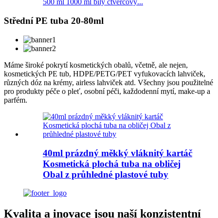
500 ml 1000 ml bílý čtvercový...
Střední PE tuba 20-80ml
Máme široké pokrytí kosmetických obalů, včetně, ale nejen,
kosmetických PE tub, HDPE/PETG/PET vyfukovacích lahviček,
různých dóz na krémy, airless lahviček atd. Všechny jsou použitelné
pro produkty péče o pleť, osobní péči, každodenní mytí, make-up a
parfém.
40ml prázdný měkký vláknitý kartáč
Kosmetická plochá tuba na obličej
Obal z průhledné plastové tuby
Kvalita a inovace jsou naší konzistentní