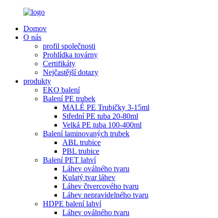
Domov
O nás
profil společnosti
Prohlídka továrny
Certifikáty
Nejčastější dotazy
produkty
EKO balení
Balení PE trubek
MALÉ PE Trubičky 3-15ml
Střední PE tuba 20-80ml
Velká PE tuba 100-400ml
Balení laminovaných trubek
ABL trubice
PBL trubice
Balení PET lahví
Láhev oválného tvaru
Kulatý tvar láhev
Láhev čtvercového tvaru
Láhev nepravidelného tvaru
HDPE balení lahví
Láhev oválného tvaru