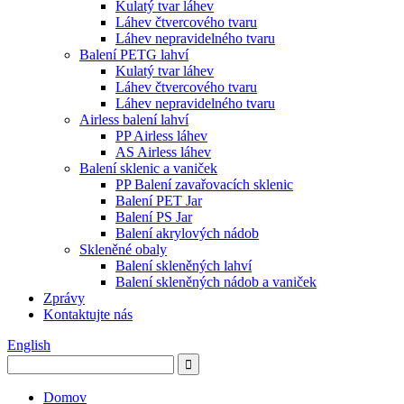
Kulatý tvar láhev
Láhev čtvercového tvaru
Láhev nepravidelného tvaru
Balení PETG lahví
Kulatý tvar láhev
Láhev čtvercového tvaru
Láhev nepravidelného tvaru
Airless balení lahví
PP Airless láhev
AS Airless láhev
Balení sklenic a vaniček
PP Balení zavařovacích sklenic
Balení PET Jar
Balení PS Jar
Balení akrylových nádob
Skleněné obaly
Balení skleněných lahví
Balení skleněných nádob a vaniček
Zprávy
Kontaktujte nás
English
Domov