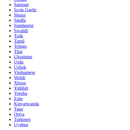
Samoan
Scots Gaelic
Shona
Sindhi
Sundanese
Swahili
Tajik
Tamil
Telugu
Thai
Ukrainian
Urdu
Uzbek
Vietnamese
Welsh
Xhosa
Yiddish
Yoruba
Zulu
Kinyarwanda
Tatar
Oriya
Turkmen
Uyghur